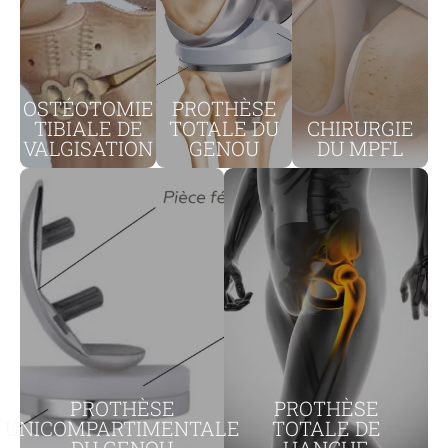
OSTÉOTOMIE
PROTHÈSE
TIBIALE DE
TOTALE DU
CHIRURGIE
VALGISATION
GENOU
DU MPFL
PROTHÈSE
PROTHÈSE
UNICOMPARTIMENTALE
TOTALE DE